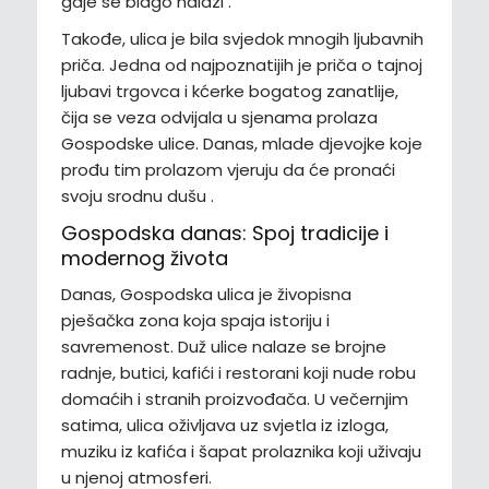
gdje se blago nalazi .
Takođe, ulica je bila svjedok mnogih ljubavnih
priča. Jedna od najpoznatijih je priča o tajnoj
ljubavi trgovca i kćerke bogatog zanatlije,
čija se veza odvijala u sjenama prolaza
Gospodske ulice. Danas, mlade djevojke koje
prođu tim prolazom vjeruju da će pronaći
svoju srodnu dušu .
Gospodska danas: Spoj tradicije i
modernog života
Danas, Gospodska ulica je živopisna
pješačka zona koja spaja istoriju i
savremenost. Duž ulice nalaze se brojne
radnje, butici, kafići i restorani koji nude robu
domaćih i stranih proizvođača. U večernjim
satima, ulica oživljava uz svjetla iz izloga,
muziku iz kafića i šapat prolaznika koji uživaju
u njenoj atmosferi.