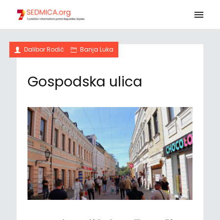
Dalibor Rodić
Banja Luka
Gospodska ulica