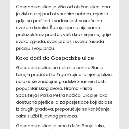
Gospodska ulica je više od obične ulice; ona
je živi muzej pod otvorenim nebom, mjesto
gdje se prošlost i sadašnjost susreću na
svakom koraku. Šetnja njome nije samo
prolazak kroz prostor, već i kroz vrijeme, gdje
svaka zgrada, svaki prolaz i svaka fasada
pričaju svoju priču.
Kako doći do Gospodske ulice
Gospodska ulica se nalazi u centru Banje
Luke, u produžetku Trga Krajine. U njenoj blizini
nalaze se značajne gradske znamenitosti
poput
Banskog dvora
,
Hrama Hrista
Spasitelja
i Parka Petra Kočića. Ulica je lako
dostupna pješice, a za posjetioce koji dolaze
iz drugih gradova, preporučuje se korišćenje
taksi službi ili javnog prevoza.
Gospodska ulica je srce i duša Banje Luke,