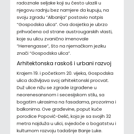
radoznale seljake koji su često ulazili u
njegovu radnju bez namjere da kupuju, na
svoju zgradu “Albanija” postavio natpis
“Gospodska ulica”. Ova dosjetka je ubrzo
prihvaćena od strane austrougarskih vlasti,
koje su ulicu zvanično imenovale
“Herrengasse”, što na njemačkom jeziku
znači “Gospodska ulica”.
Arhitektonska raskoš i urbani razvoj
Krajem 19. i početkom 20. vijeka, Gospodska
ulica doživljava svoj arhitektonski procvat.
Duž ulice nižu se zgrade izgrađene u
neorenesansnom i secesijskom stilu, sa
bogatim ukrasima na fasadama, prozorima i
balkonima. Ove građevine, poput kuće
porodice Popović-Delić, koja je sa svojih 32
metra najduža u ulici, svjedoče o bogatstvu i
kulturnom razvoju tadašnje Banje Luke.