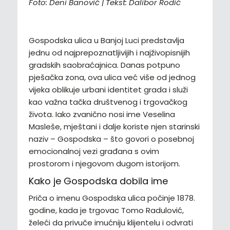
Foto: Deni Banović | Tekst: Dalibor Rodić
Gospodska ulica u Banjoj Luci predstavlja
jednu od najprepoznatljivijih i najživopisnijih
gradskih saobraćajnica. Danas potpuno
pješačka zona, ova ulica već više od jednog
vijeka oblikuje urbani identitet grada i služi
kao važna tačka društvenog i trgovačkog
života. Iako zvanično nosi ime Veselina
Masleše, mještani i dalje koriste njen starinski
naziv – Gospodska – što govori o posebnoj
emocionalnoj vezi građana s ovim
prostorom i njegovom dugom istorijom.
Kako je Gospodska dobila ime
Priča o imenu Gospodska ulica počinje 1878.
godine, kada je trgovac Tomo Radulović,
želeći da privuče imućniju klijentelu i odvrati